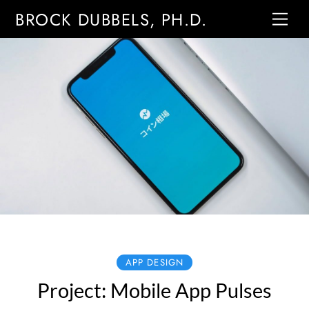
Skip
Me
BROCK DUBBELS, PH.D.
to
content
APP DESIGN
Project: Mobile App Pulses