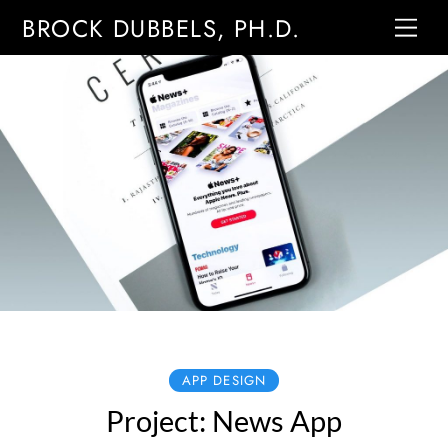
Skip
Me
BROCK DUBBELS, PH.D.
to
content
APP DESIGN
Project: News App